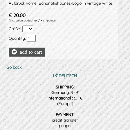
Aufdruck vorne: Bananafishbones-Logo in vintage white
€
20.00
(incl. value added tax / + shipping)
Mandatory
Größe
*
field
Quantity:
Go back
DEUTSCH
SHIPPING:
Germany:
3,- €
international :
5,- €
(Europe)
PAYMENT:
credit transfer
paypal