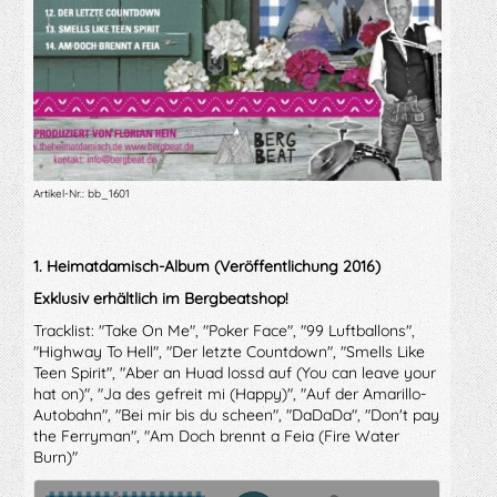
Artikel-Nr.: bb_1601
1. Heimatdamisch-Album (Veröffentlichung 2016)
Exklusiv erhältlich im Bergbeatshop!
Tracklist: "Take On Me", "Poker Face", "99 Luftballons",
"Highway To Hell", "Der letzte Countdown", "Smells Like
Teen Spirit", "Aber an Huad lossd auf (You can leave your
hat on)", "Ja des gefreit mi (Happy)", "Auf der Amarillo-
Autobahn", "Bei mir bis du scheen", "DaDaDa", "Don't pay
the Ferryman", "Am Doch brennt a Feia (Fire Water
Burn)"