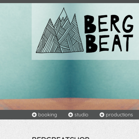
Navigation
booking
studio
productions
überspringen