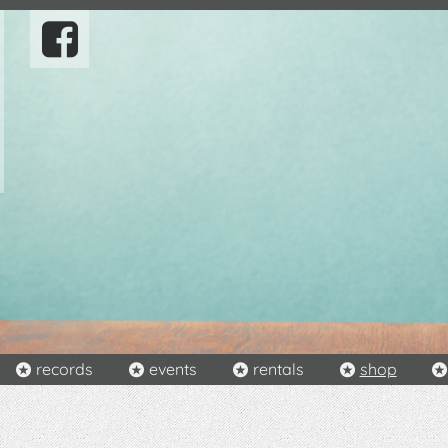
records
events
rentals
shop