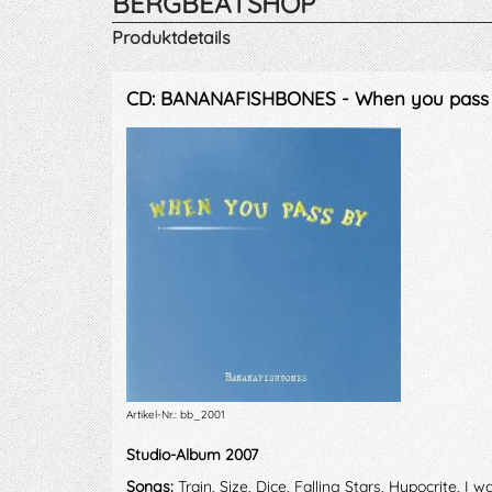
BERGBEATSHOP
Produktdetails
CD: BANANAFISHBONES - When you pass
Artikel-Nr.: bb_2001
Studio-Album 2007
Songs:
Train, Size, Dice, Falling Stars, Hypocrite, I