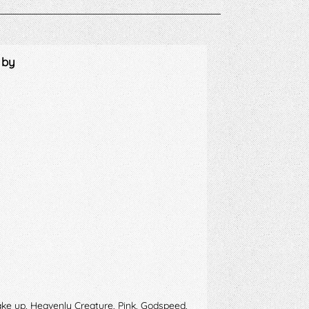
 by
 wake up, Heavenly Creature, Pink, Godspeed,