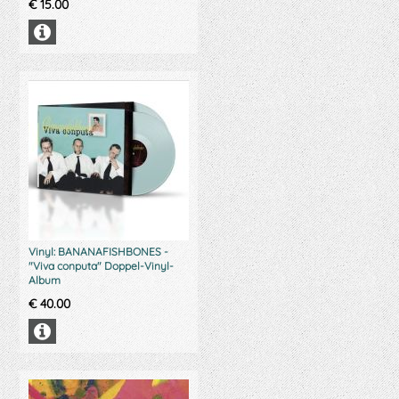
€
15.00
Vinyl: BANANAFISHBONES -
"Viva conputa" Doppel-Vinyl-
Album
€
40.00