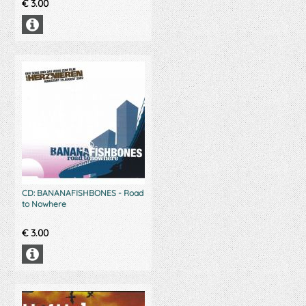
€
3.00
CD: BANANAFISHBONES - Road
to Nowhere
€
3.00