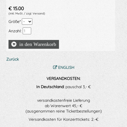
€
15.00
(inkl. MwSt. / zzgl. Versand)
Pflichtfeld
Größe
*
Anzahl:
Zurück
ENGLISH
VERSANDKOSTEN:
In Deutschland:
pauschal 3,- €
versandkostenfreie Lieferung
ab Warenwert 45,- €
(ausgenommen reine Ticketbestellungen)
Versandkosten für Konzerttickets: 2.-€